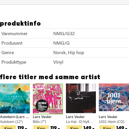
produktinfo
Varenummer
NMG/G32
Produsent
NMG/G
Genre
Norsk
Hip hop
Produkttype
Vinyl
flere titler med samme artist
Autobarn (Lars Vaular)
Lars Vaular
Lars Vaular
Lars Vaular
Autobarn (12")
Blås (7")
La Hat - Et Nytt Dagslys (CD)
1001 Hjem (CD)
Kjøp
Kjøp
Kjøp
Kjøp
119,-
119,-
149,-
149,-