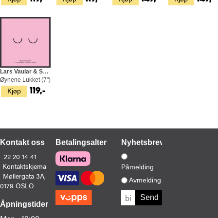
Lars Vaular & Sondre Lerche
Øynene Lukket (7")
Kjøp
119,-
Kontakt oss
Betalingsalternativer
Nyhetsbrev
22 20 14 41
Kontaktskjema
Påmelding
Møllergata 3A,
Avmelding
0179 OSLO
Åpningstider