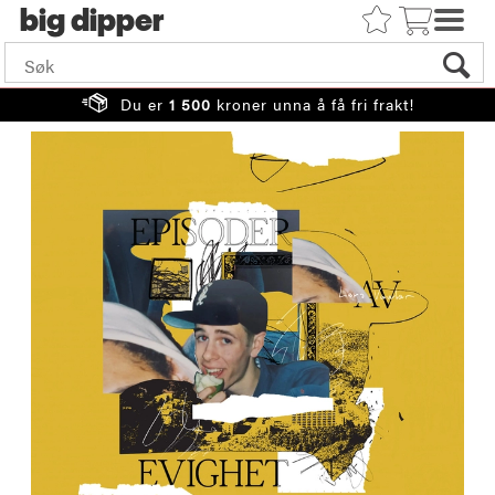
big
Du er
1 500
kroner unna å få fri frakt!