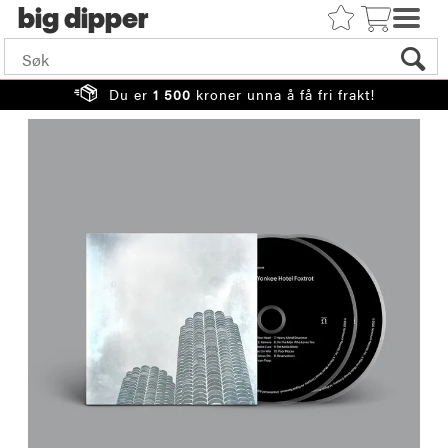
big
Du er
1 500
kroner unna å få fri frakt!