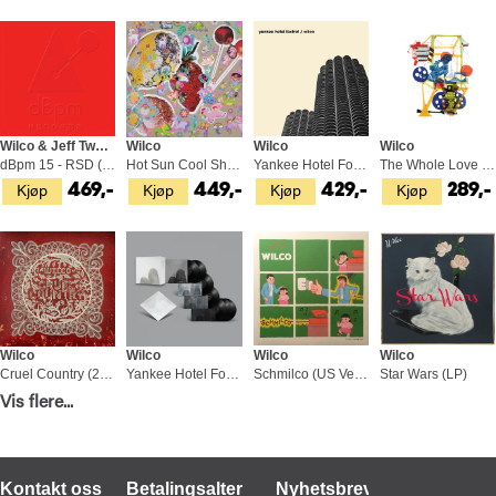
Wilco & Jeff Tweedy
Wilco
Wilco
Wilco
dBpm 15 - RSD (LP)
Hot Sun Cool Shroud (LP)
Yankee Hotel Foxtrot (2LP)
The Whole Love Expanded (2CD)
Kjøp
Kjøp
Kjøp
Kjøp
469,-
449,-
429,-
289,-
Wilco
Wilco
Wilco
Wilco
Cruel Country (2LP)
Yankee Hotel Foxtrot - Deluxe… (7LP)
Schmilco (US Version) (LP)
Star Wars (LP)
Vis flere...
Kjøp
Kjøp
Kjøp
Kjøp
599,-
1 799,-
329,-
479,-
Kontakt oss
Betalingsalternativer
Nyhetsbrev