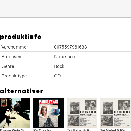
produktinfo
Varenummer
0075597961638
Produsent
Nonesuch
Genre
Rock
Produkttype
CD
alternativer
Buena Vista Social Club
Ry Cooder
Taj Mahal & Ry Cooder
Taj Mahal & Ry Cooder