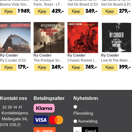
Buena Vista Social Club - 45rpm (4LP)
Paris, Texas - LTD (LP)
Get On Board (CD)
Get On Board (LP)
Kjøp
Kjøp
Kjøp
Kjøp
1 949,-
429,-
249,-
279,-
Ry Cooder
Ry Cooder
Ry Cooder
Ry Cooder
Ry Cooder (CD)
The Prodigal Son (LP)
Chávez Ravine (2LP)
Live At The Main Point 1972 - RSD (LP)
Kjøp
Kjøp
Kjøp
Kjøp
179,-
249,-
749,-
399,-
Kontakt oss
Betalingsalternativer
Nyhetsbrev
22 20 14 41
Kontaktskjema
Påmelding
Møllergata 3A,
Avmelding
0179 OSLO