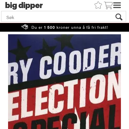
big
Du er
1 500
kroner unna å få fri frakt!