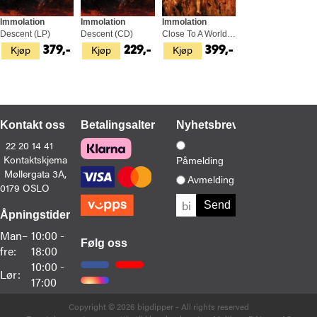
Immolation
Immolation
Immolation
Descent (LP)
Descent (CD)
Close To A World Below - LTD (LP)
Kjøp
Kjøp
Kjøp
379,-
229,-
399,-
Kontakt oss
Betalingsalternativer
Nyhetsbrev
22 20 14 41
Kontaktskjema
Påmelding
Møllergata 3A,
Avmelding
0179 OSLO
Åpningstider
Man–
10:00 -
Følg oss
fre:
18:00
10:00 -
Lør:
17:00
Copyright © 2026 bigdipper - All rights reserved