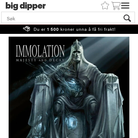
big
Du er
1 500
kroner unna å få fri frakt!