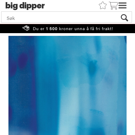
big
Du er
1 500
kroner unna å få fri frakt!