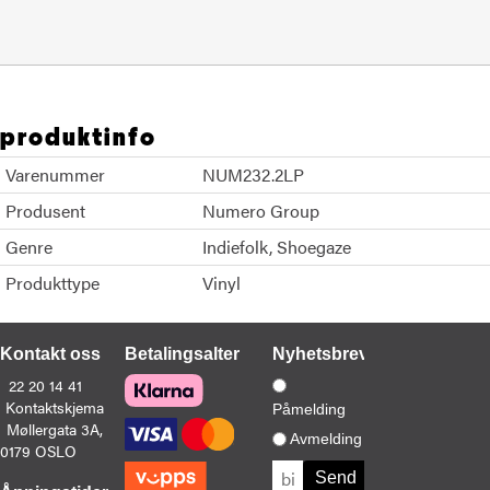
produktinfo
Varenummer
NUM232.2LP
Produsent
Numero Group
Genre
Indiefolk
Shoegaze
Produkttype
Vinyl
Kontakt oss
Betalingsalternativer
Nyhetsbrev
22 20 14 41
Kontaktskjema
Påmelding
Møllergata 3A,
Avmelding
0179 OSLO