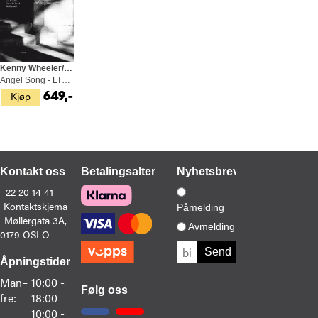
Kenny Wheeler/Lee Konitz/Dave Holland
Angel Song - LTD (2LP)
Kjøp
649,-
Kontakt oss
Betalingsalternativer
Nyhetsbrev
22 20 14 41
Kontaktskjema
Påmelding
Møllergata 3A,
Avmelding
0179 OSLO
Åpningstider
Man–
10:00 -
Følg oss
fre:
18:00
10:00 -