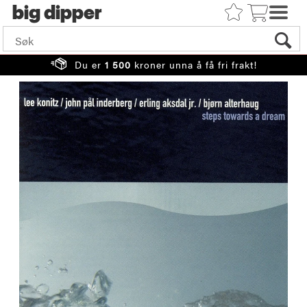
big
Du er
1 500
kroner unna å få fri frakt!