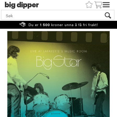
big
Du er
1 500
kroner unna å få fri frakt!