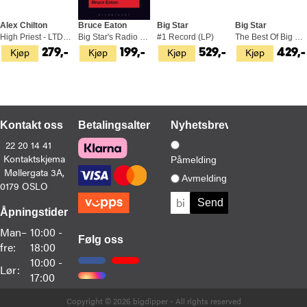
Alex Chilton
Bruce Eaton
Big Star
Big Star
High Priest - LTD (LP)
Big Star's Radio City (BOK)
#1 Record (LP)
The Best Of Big Star (2LP)
Kjøp
Kjøp
Kjøp
Kjøp
279,-
199,-
529,-
429,-
Kontakt oss
Betalingsalternativer
Nyhetsbrev
22 20 14 41
Kontaktskjema
Påmelding
Møllergata 3A,
Avmelding
0179 OSLO
Åpningstider
Man–
10:00 -
Følg oss
fre:
18:00
10:00 -
Lør:
17:00
Copyright © 2026 bigdipper - All rights reserved