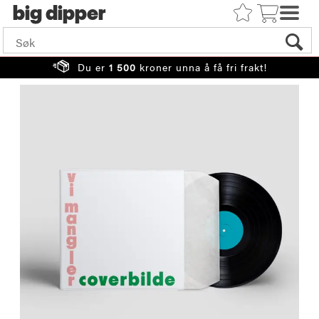
big
Du er
1 500
kroner unna å få fri frakt!