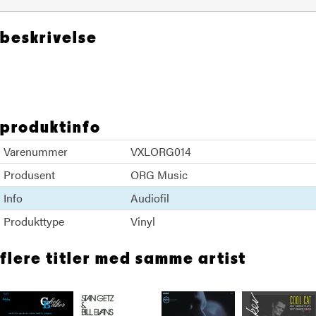
beskrivelse
Stan Getz Chet Baker
produktinfo
Varenummer
VXLORG014
Produsent
ORG Music
Info
Audiofil
Produkttype
Vinyl
flere titler med samme artist