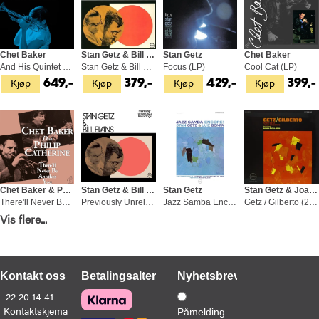
Chet Baker
Stan Getz & Bill Evans
Stan Getz
Chet Baker
And His Quintet With Bobby… - LTD (LP)
Stan Getz & Bill Evans (LP)
Focus (LP)
Cool Cat (LP)
Kjøp
Kjøp
Kjøp
Kjøp
649,-
379,-
429,-
399,-
Chet Baker & Philip Catherine
Stan Getz & Bill Evans
Stan Getz
Stan Getz & Joao Gilberto
There'll Never Be Another You - LTD (LP)
Previously Unreleased… - LTD (LP)
Jazz Samba Encore! - LTD (LP)
Getz / Gilberto (2LP)
Vis flere...
Kjøp
Kjøp
Kjøp
Bestill
399,-
849,-
579,-
1 049
(Slippes 07.08.2026)
Kontakt oss
Betalingsalternativer
Nyhetsbrev
22 20 14 41
Kontaktskjema
Påmelding