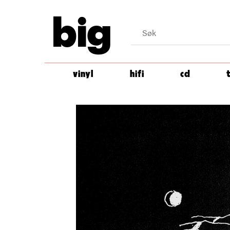
big
vinyl
hifi
cd