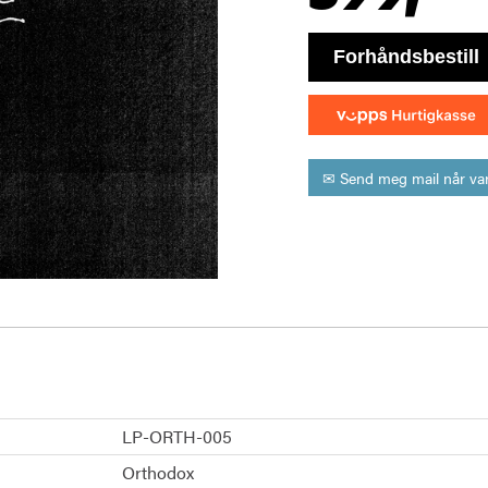
bestill
✉ Send meg mail når var
LP-ORTH-005
Orthodox