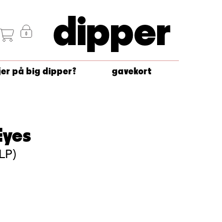
dipper
jer på big dipper?
gavekort
Eyes
LP)