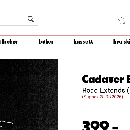
Du er
1 500
kroner unna å få fri frakt!
tilbehør
bøker
kassett
hva sk
Cadaver 
Road Extends (
(Slippes 28.08.2026)
399,-