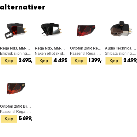
alternativer
Rega Nd3, MM-Pickup
Rega Nd5, MM-Pickup
Ortofon 2MR Red, MM-Pickup
Audio Technica AT-VM 95 SH, MM-Pickup
Elliptisk slipning, moving magnet
Naken elliptisk slipning, moving magnet
Passer til Rega, Elliptisk slipning
Shibata slipning, moving magnet
Kjøp
Kjøp
Kjøp
Kjøp
2 695,-
4 495,-
1 399,-
2 499
Ortofon 2MR Bronze, MM-Pickup
Passer til Rega, Nude Fine Line slipning
Kjøp
5 699,-