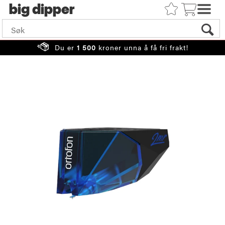
big
Du er
1 500
kroner unna å få fri frakt!