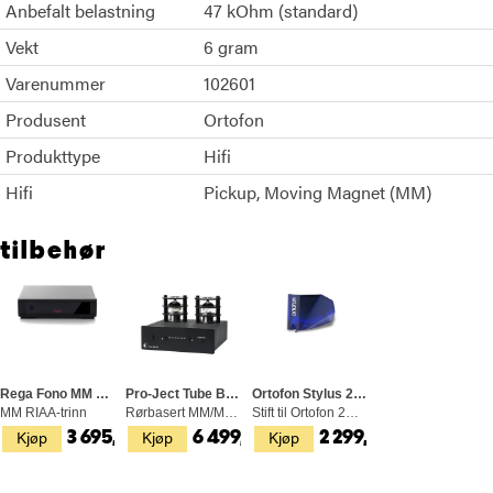
Anbefalt belastning
47 kOhm (standard)
Vekt
6 gram
Varenummer
102601
Produsent
Ortofon
Produkttype
Hifi
Hifi
Pickup
Moving Magnet (MM)
tilbehør
Rega Fono MM Phono Stage Mk5
Pro-Ject Tube Box S2, Svart
Ortofon Stylus 2M Blue
MM RIAA-trinn
Rørbasert MM/MC RIAA-trinn
Stift til Ortofon 2M Blue
Kjøp
Kjøp
Kjøp
3 695,-
6 499,-
2 299,-