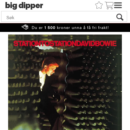
big
Du er
1 500
kroner unna å få fri frakt!