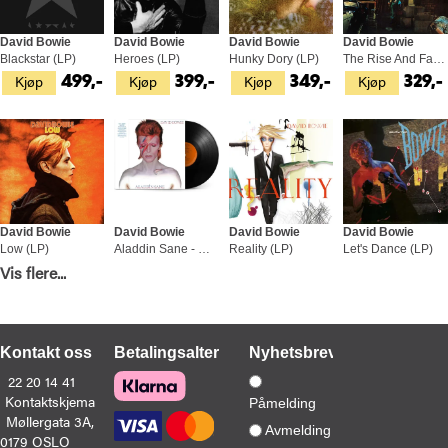
David Bowie
David Bowie
David Bowie
David Bowie
Blackstar (LP)
Heroes (LP)
Hunky Dory (LP)
The Rise And Fall Of Ziggy Stardust (LP)
Kjøp
Kjøp
Kjøp
Kjøp
499,-
399,-
349,-
329,-
David Bowie
David Bowie
David Bowie
David Bowie
Low (LP)
Aladdin Sane - Half Speed Master (LP)
Reality (LP)
Let's Dance (LP)
Kjøp
Kjøp
Kjøp
Kjøp
Vis flere...
399,-
479,-
549,-
349,-
Kontakt oss
Betalingsalternativer
Nyhetsbrev
22 20 14 41
Kontaktskjema
Påmelding
Møllergata 3A,
David Bowie
David Bowie
David Bowie
David Bowie
Avmelding
0179 OSLO
Legacy (US Version) (2LP)
Ziggy Stardust: The Motion Picture (2LP)
The Shel Talmy Recordings (LP)
Lodger (LP)