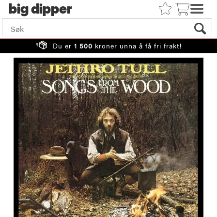
big
Du er
1 500
kroner unna å få fri frakt!