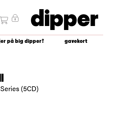
dipper
jer på big dipper?
gavekort
l
 Series (5CD)