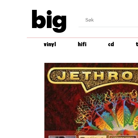
big
vinyl
hifi
cd