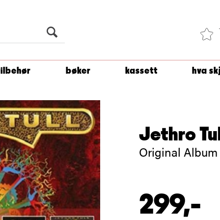
Du er
1 500
kroner unna å få fri frakt!
tilbehør
bøker
kassett
hva sk
Jethro Tul
Original Album
299,-