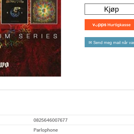
Kjøp
✉ Send meg mail når var
0825646007677
Parlophone