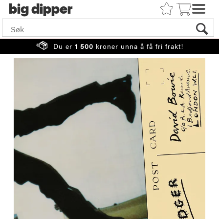
big
Du er
1 500
kroner unna å få fri frakt!