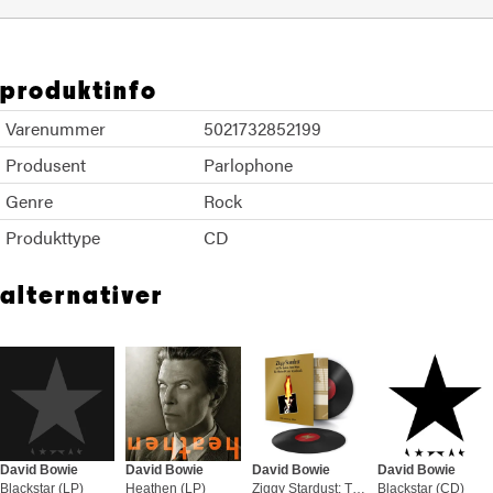
produktinfo
Varenummer
5021732852199
Produsent
Parlophone
Genre
Rock
Produkttype
CD
alternativer
David Bowie
David Bowie
David Bowie
David Bowie
Blackstar (LP)
Heathen (LP)
Ziggy Stardust: The Motion Picture (2LP)
Blackstar (CD)