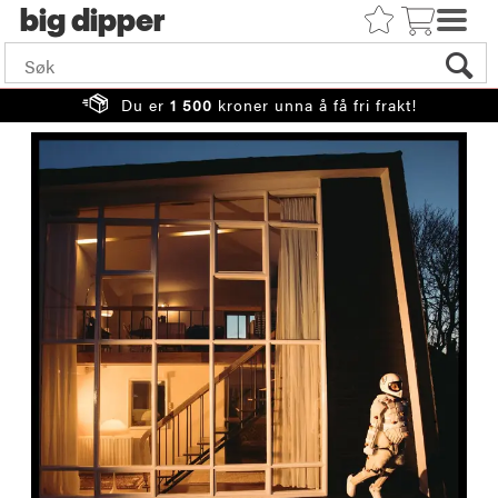
big
Du er
1 500
kroner unna å få fri frakt!