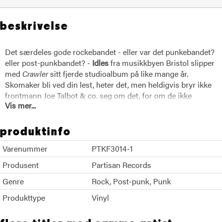
beskrivelse
Det særdeles gode rockebandet - eller var det punkebandet?
eller post-punkbandet? -
Idles
fra musikkbyen Bristol slipper
med
Crawler
sitt fjerde studioalbum på like mange år.
Skomaker bli ved din lest, heter det, men heldigvis bryr ikke
frontmann Joe Talbot & co. seg om det, for om de ikke
Vis mer...
revolusjonerer rocken sin fra plate til plate, så er det alltid en
utvikling. Det må for all del ikke stå stille. Om det betyr mer
elektronikk, mer gitar, høyere eller lavere tempo, eller more
produktinfo
cowbell! så er det imperative at det
flytter seg
. Og på
Crawler
Varenummer
PTKF3014-1
har de så visst tatt steg, og kanskje Talbot selv mer enn før.
Gode tekster har han alltid skrevet, men her er vinklingen
Produsent
Partisan Records
snudd fra en overvekt utenfra og inn til innenfra og ut. Hør
Genre
Rock
Post-punk
Punk
bare den messende åpningslåta der han skildrer en nesten
fatal bilulykke, eller «The Wheel» der tiåringen innstendig ber
Produkttype
Vinyl
mora slutte å drikke. Sårt? Som faen. Og tøft? Visst pokker er
det tøft.