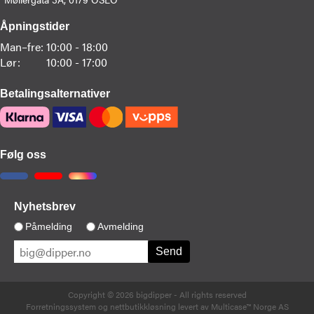
Åpningstider
Man–fre:
10:00 - 18:00
Lør:
10:00 - 17:00
Betalingsalternativer
Følg oss
Nyhetsbrev
Påmelding
Avmelding
Copyright © 2026 bigdipper - All rights reserved
Forretningssystem
og
nettbutikkløsning
levert av
Multicase™ Norge AS