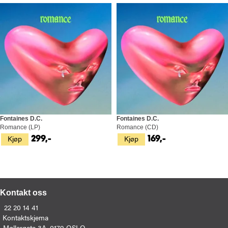
Fontaines D.C.
Fontaines D.C.
Romance (LP)
Romance (CD)
Kjøp
Kjøp
299,-
169,-
Kontakt oss
22 20 14 41
Kontaktskjema
Møllergata 3A, 0179 OSLO