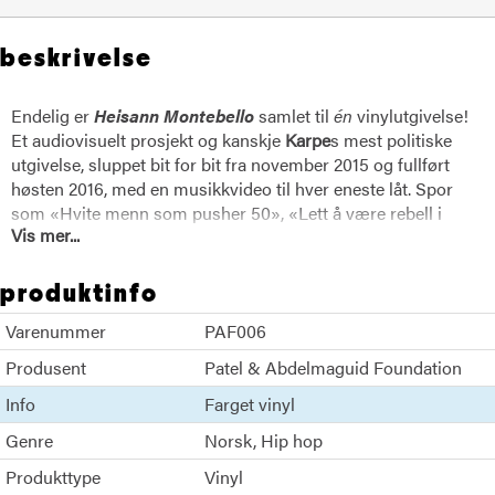
beskrivelse
Endelig er
Heisann Montebello
samlet til
én
vinylutgivelse!
Et audiovisuelt prosjekt og kanskje
Karpe
s mest politiske
utgivelse, sluppet bit for bit fra november 2015 og fullført
høsten 2016, med en musikkvideo til hver eneste låt. Spor
som «Hvite menn som pusher 50», «Lett å være rebell i
Vis mer...
kjellerleiligheten din» og «Den islamske elefanten» tok opp
rasisme, klasse og tilhørighet med en skarphet og humor
som ga gjenklang langt utover hip hop-miljøet. Albumet vant
produktinfo
Spellemannsprisen og knesatte
Karpe
(nå uten Diem i
Varenummer
PAF006
navnet) som en av Norges mest betydningsfulle stemmer.
Produsent
Patel & Abdelmaguid Foundation
Info
Farget vinyl
Genre
Norsk
Hip hop
Produkttype
Vinyl