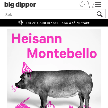
big
Du er
1 500
kroner unna å få fri frakt!