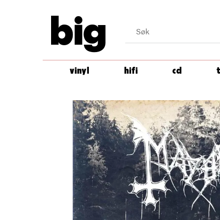
big
vinyl
hifi
cd