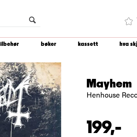
Du er
1 500
kroner unna å få fri frakt!
tilbehør
bøker
kassett
hva sk
Mayhem
Henhouse Reco
199,-