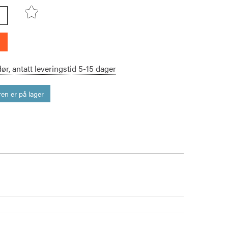
dør,
antatt leveringstid
5-15
dager
en er på lager