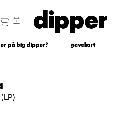
dipper
jer på big dipper?
gavekort
a
 (LP)