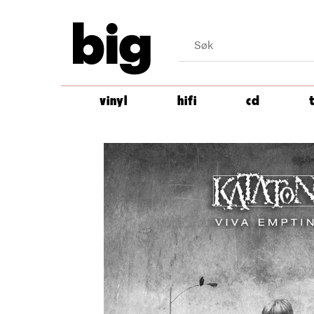
big
vinyl
hifi
cd