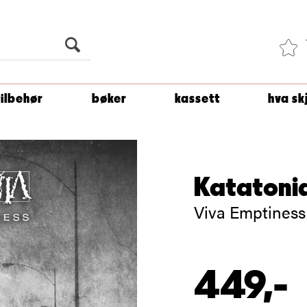
Du er
1 500
kroner unna å få fri frakt!
tilbehør
bøker
kassett
hva sk
Katatoni
Viva Emptiness
449,-