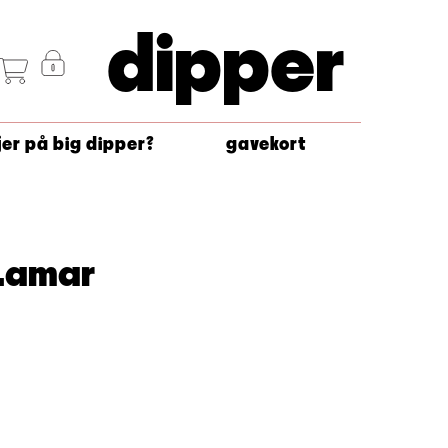
dipper
jer på big dipper?
gavekort
 Lamar