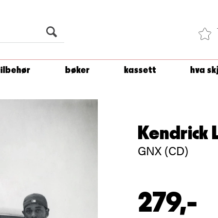
Du er
1 500
kroner unna å få fri frakt!
tilbehør
bøker
kassett
hva sk
Kendrick
GNX (CD)
279,-