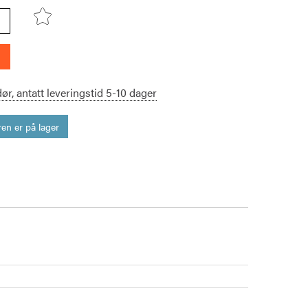
dør,
antatt leveringstid
5-10
dager
en er på lager