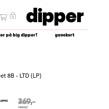
dipper
jer på big dipper?
gavekort
et 8B - LTD (LP)
369,-
JEPRIS
FØRPRIS