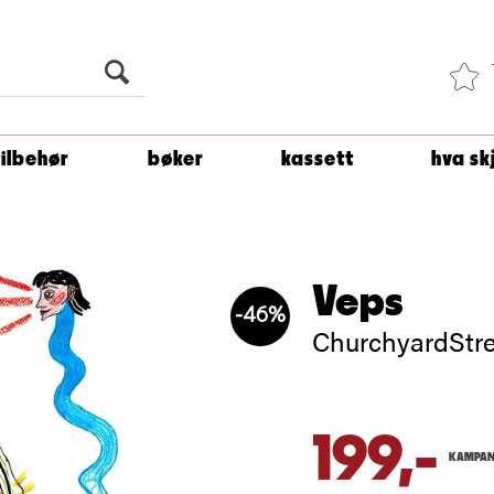
Du er
1 500
kroner unna å få fri frakt!
tilbehør
bøker
kassett
hva sk
Veps
46%
ChurchyardStre
199,-
KAMPAN