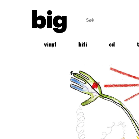
big
vinyl
hifi
cd