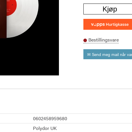
Kjøp
Bestillingsvare
✉ Send meg mail når var
0602458959680
Polydor UK