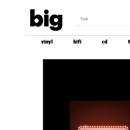
big
vinyl
hifi
cd