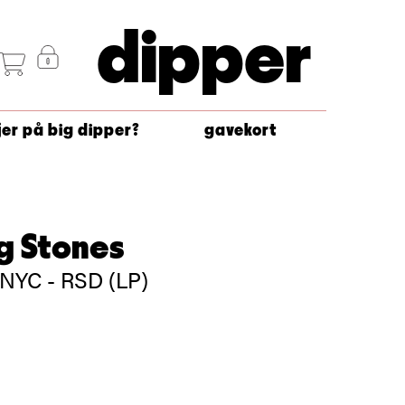
dipper
jer på big dipper?
gavekort
ng Stones
 NYC - RSD (LP)