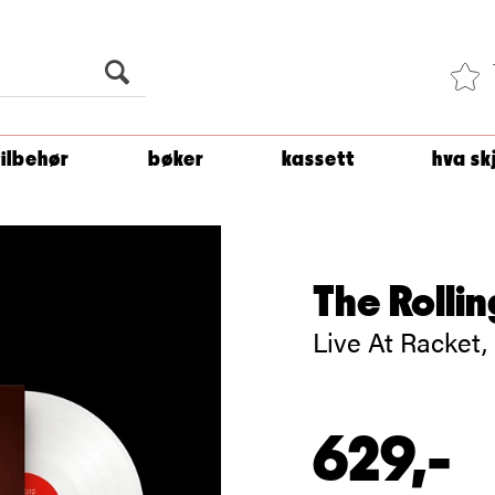
Du er
1 500
kroner unna å få fri frakt!
tilbehør
bøker
kassett
hva sk
The Rolli
Live At Racket,
629,-