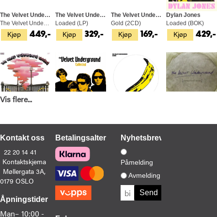
The Velvet Underground
The Velvet Underground
The Velvet Underground
Dylan Jones
The Velvet Underground & Nico…45th (LP)
Loaded (LP)
Gold (2CD)
Loaded (BOK)
Kjøp
Kjøp
Kjøp
Kjøp
449,-
329,-
169,-
429,-
Vis flere...
The Velvet Underground
The Velvet Underground
The Velvet Underground
The Velvet Underground
Loaded - LTD (SACD-Hybrid)
Collected (2LP)
The Velvet Underground & Nico - LTD (LP)
Scepter Studio Sessions (LP)
Kjøp
Kjøp
Kjøp
Kjøp
599,-
529,-
349,-
329,-
Kontakt oss
Betalingsalternativer
Nyhetsbrev
22 20 14 41
Kontaktskjema
Påmelding
Møllergata 3A,
Avmelding
0179 OSLO
The Velvet Underground
The Velvet Underground
The Velvet Underground
The Velvet Underground
Åpningstider
1969 (2LP)
White Light / White Heat (LP)
Boston Tea Party July 11, 1969 (2LP)
The Best Of The Velvet Underground (CD)
Man–
10:00 -