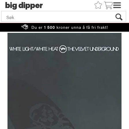
big
Du er
1 500
kroner unna å få fri frakt!