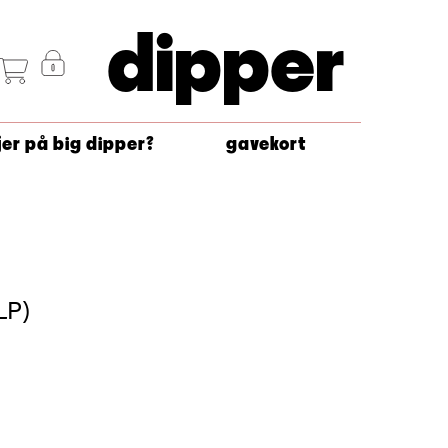
dipper
jer på big dipper?
gavekort
LP)