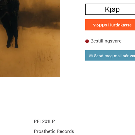
Kjøp
Bestillingsvare
✉ Send meg mail når var
PFL201LP
Prosthetic Records