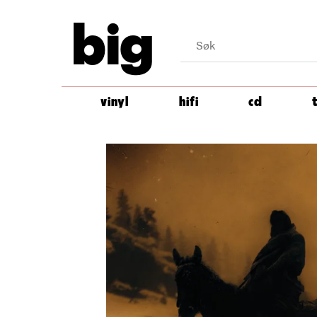
big
vinyl
hifi
cd