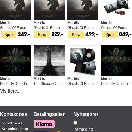
Mortiis
Mortiis
Mortiis
Mortiis
Ghosts Of Europa (MC)
Ghosts Of Europa (CD)
Ghosts Of Europa - LTD (LP)
Ghosts Of Europa (2CD)
Kjøp
Kjøp
Kjøp
Kjøp
249,-
229,-
499,-
849,-
Mortiis
Mortiis
Mortiis
Mortiis
Perfectly Defect (LP)
The Shadow Of The Tower - LTD (LP)
Ghosts Of Europa (LP)
Perfectly Defect (LP-LTD)
Kjøp
Kjøp
Kjøp
Kjøp
Vis flere...
349,-
329,-
499,-
429,-
Kontakt oss
Betalingsalternativer
Nyhetsbrev
22 20 14 41
Kontaktskjema
Påmelding