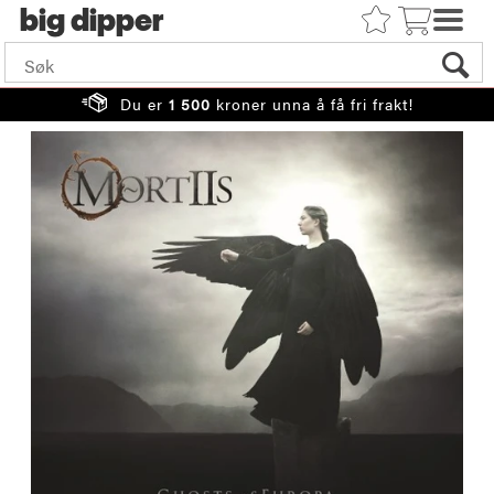
big
Du er
1 500
kroner unna å få fri frakt!