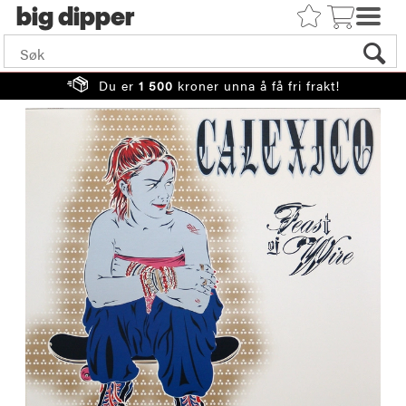
big
Du er
1 500
kroner unna å få fri frakt!