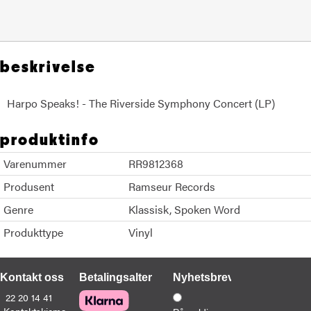
beskrivelse
Harpo Speaks! - The Riverside Symphony Concert (LP)
produktinfo
Varenummer
RR9812368
Produsent
Ramseur Records
Genre
Klassisk
Spoken Word
Produkttype
Vinyl
Kontakt oss
Betalingsalternativer
Nyhetsbrev
22 20 14 41