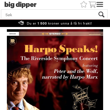
big
Du er
1 500
kroner unna å få fri frakt!