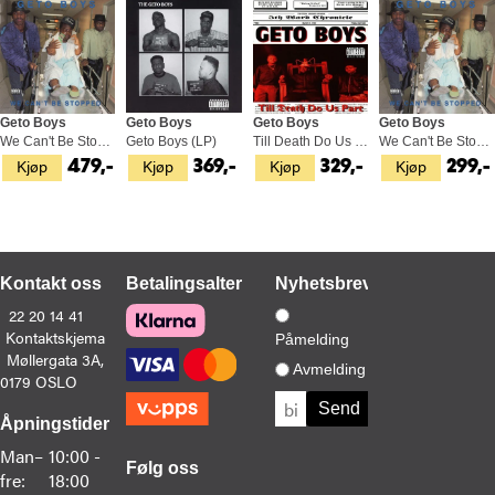
Geto Boys
Geto Boys
Geto Boys
Geto Boys
We Can't Be Stopped: 35th… (2LP)
Geto Boys (LP)
Till Death Do Us Part (LP)
We Can't Be Stopped: 35th… (CD)
Kjøp
Kjøp
Kjøp
Kjøp
479,-
369,-
329,-
299,-
Kontakt oss
Betalingsalternativer
Nyhetsbrev
22 20 14 41
Kontaktskjema
Påmelding
Møllergata 3A,
Avmelding
0179 OSLO
Åpningstider
Man–
10:00 -
Følg oss
fre:
18:00