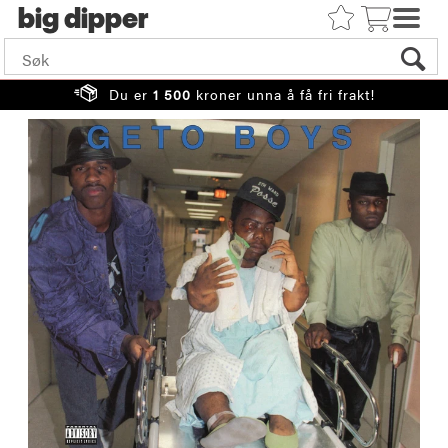
big
Du er
1 500
kroner unna å få fri frakt!