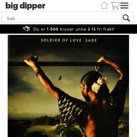
big
Du er
1 500
kroner unna å få fri frakt!