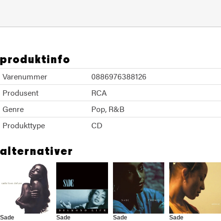
produktinfo
Varenummer
0886976388126
Produsent
RCA
Genre
Pop
R&B
Produkttype
CD
alternativer
Sade
Sade
Sade
Sade