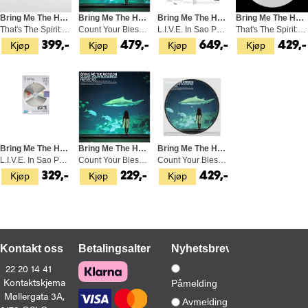
Bring Me The Horizon
Bring Me The Horizon
Bring Me The Horizon
Bring Me The Horizon
That's The Spirit: 10th… - LTD (LP)
Count Your Blessings - Repented (LP)
L.I.V.E. In Sao Paolo (2LP)
That's The Spirit: 10th… - LTD (LP)
Kjøp
Kjøp
Kjøp
Kjøp
399,-
479,-
649,-
429,-
Bring Me The Horizon
Bring Me The Horizon
Bring Me The Horizon
L.I.V.E. In Sao Paolo (3CD)
Count Your Blessings - Repented (CD)
Count Your Blessings - Repented (LP)
Kjøp
Kjøp
Kjøp
329,-
229,-
429,-
Kontakt oss
Betalingsalternativer
Nyhetsbrev
22 20 14 41
Kontaktskjema
Påmelding
Møllergata 3A,
Avmelding