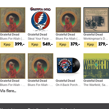
Grateful Dead
Grateful Dead
Grateful Dead
Grateful Dead
Blues For Allah (LP)
Steal Your Face - LTD (2LP)
Blues For Allah (3CD)
Workingman's Dead (BD-A)
Kjøp
Kjøp
Kjøp
Kjøp
399,-
549,-
379,-
279,-
Grateful Dead
Grateful Dead
Grateful Dead
Grateful Dead
Blues For Allah - LTD (LP)
Blues For Allah - LTD (LP)
On A Back Porch Vol. 2 - RSD (LP)
The Warfield, San Francisco… - RSD (2CD)
Kjøp
Kjøp
Kjøp
Kjøp
Vis flere...
499,-
469,-
429,-
279,-