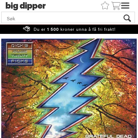
big
Du er
1 500
kroner unna å få fri frakt!