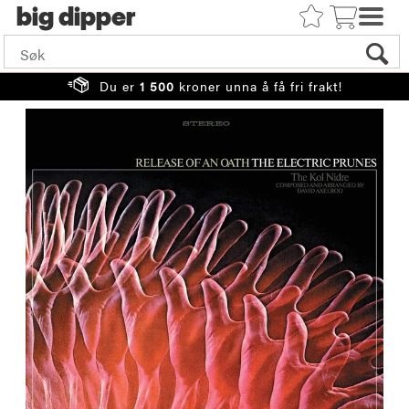
big
Du er
1 500
kroner unna å få fri frakt!