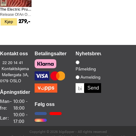
The Electric Prunes
Release Of An Oath - LTD (LP)
Kjøp
279,-
Kontakt oss
Betalingsalternativer
Nyhetsbrev
22 20 14 41
Kontaktskjema
Påmelding
Møllergata 3A,
Avmelding
0179 OSLO
Åpningstider
Man–
10:00 -
Følg oss
fre:
18:00
10:00 -
Lør:
17:00
Copyright © 2026 bigdipper - All rights reserved