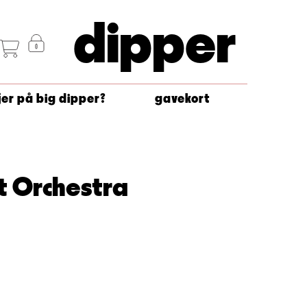
dipper
jer på big dipper?
gavekort
t Orchestra