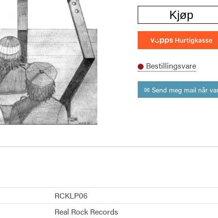
Kjøp
Bestillingsvare
✉ Send meg mail når var
RCKLP06
Real Rock Records