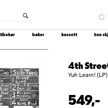
Du er
1 500
kroner unna å få fri frakt!
tilbehør
bøker
kassett
hva sk
4th Stree
Yuh Learn! (LP)
549,-