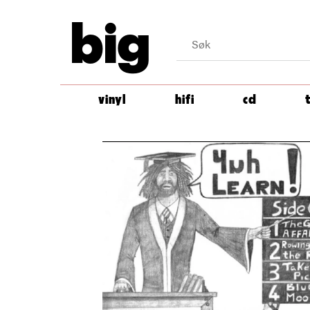
big
vinyl
hifi
cd