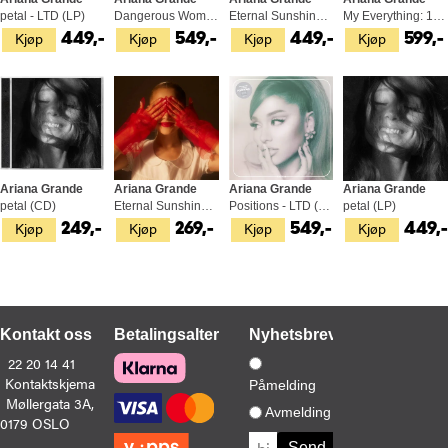
petal - LTD (LP)
Dangerous Woman (2LP)
Eternal Sunshine - LTD (LP)
My Everything: 10th… - LTD (2LP)
Kjøp
Kjøp
Kjøp
Kjøp
449,-
549,-
449,-
599,-
Ariana Grande
Ariana Grande
Ariana Grande
Ariana Grande
petal (CD)
Eternal Sunshine (CD)
Positions - LTD (LP)
petal (LP)
Kjøp
Kjøp
Kjøp
Kjøp
249,-
269,-
549,-
449,
Kontakt oss
Betalingsalternativer
Nyhetsbrev
22 20 14 41
Kontaktskjema
Påmelding
Møllergata 3A,
Avmelding
0179 OSLO