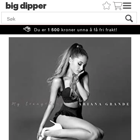
big
Du er
1 500
kroner unna å få fri frakt!