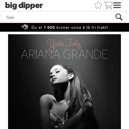
big
Du er
1 500
kroner unna å få fri frakt!