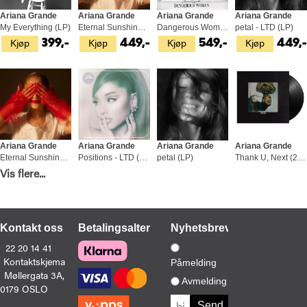
Ariana Grande
Ariana Grande
Ariana Grande
Ariana Grande
My Everything (LP)
Eternal Sunshine - LTD (LP)
Dangerous Woman (2LP)
petal - LTD (LP)
Kjøp
Kjøp
Kjøp
Kjøp
399,-
449,-
549,-
449,
Ariana Grande
Ariana Grande
Ariana Grande
Ariana Grande
Eternal Sunshine (CD)
Positions - LTD (LP)
petal (LP)
Thank U, Next (2LP)
Vis flere...
Kjøp
Kjøp
Kjøp
Kjøp
269,-
549,-
449,-
599,-
Kontakt oss
Betalingsalternativer
Nyhetsbrev
22 20 14 41
Kontaktskjema
Påmelding
Møllergata 3A,
Ariana Grande
Ariana Grande
Ariana Grande
Avmelding
0179 OSLO
Sweetener (2LP)
My Everything: 10th… - LTD (2LP)
petal (CD)
Kjøp
Kjøp
Kjøp
599,-
599,-
249,-