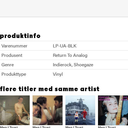
produktinfo
Varenummer
LP-UA-BLK
Produsent
Return To Analog
Genre
Indierock
Shoegaze
Produkttype
Vinyl
flere titler med samme artist
Men I Trust
Men I Trust
Men I Trust
Men I Trust