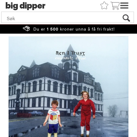
big
Du er
1 500
kroner unna å få fri frakt!