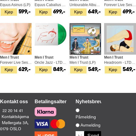
Equus Asinus (LP)
Equus Caballus (LP)
Untourable Album - LTD (LP)
Forever Live Sessions Vol. 2 (LP)
Kjøp
Kjøp
Kjøp
Kjøp
599,-
699,-
649,-
699,-
Men I Trust
Men I Trust
Men I Trust
Men I Trust
Forever Live Sessions - LTD (LP)
Oncle Jazz - LTD (2LP)
Men I Trust (LP)
Headroom - LTD (LP)
Kjøp
Kjøp
Kjøp
Kjøp
629,-
849,-
549,-
549,-
Kontakt oss
Betalingsalternativer
Nyhetsbrev
22 20 14 41
Kontaktskjema
Påmelding
Møllergata 3A,
Avmelding
0179 OSLO