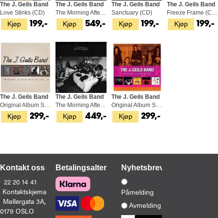
The J. Geils Band
The J. Geils Band
The J. Geils Band
The J. Geils Band
Love Stinks (CD)
The Morning After (LP)
Sanctuary (CD)
Freeze Frame (CD)
Kjøp
Kjøp
Kjøp
Kjøp
199,-
549,-
199,-
199,-
The J. Geils Band
The J. Geils Band
The J. Geils Band
Original Album Series Vol. 2 (5CD)
The Morning After - LTD (SACD-Hybrid)
Original Album Series (5CD)
Kjøp
Kjøp
Kjøp
299,-
449,-
299,-
Kontakt oss
Betalingsalternativer
Nyhetsbrev
22 20 14 41
Kontaktskjema
Påmelding
Møllergata 3A,
Avmelding
0179 OSLO