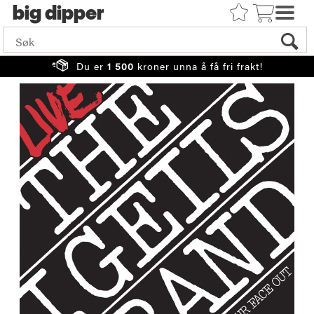
big
Du er
1 500
kroner unna å få fri frakt!