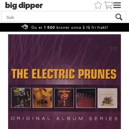
big
Du er
1 500
kroner unna å få fri frakt!