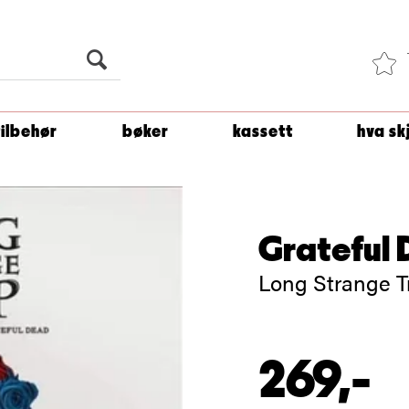
Du er
1 500
kroner unna å få fri frakt!
tilbehør
bøker
kassett
hva sk
Grateful
Long Strange T
269,-