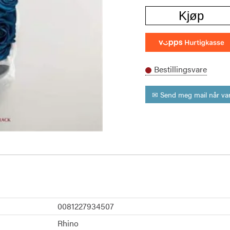
Kjøp
Bestillingsvare
✉ Send meg mail når var
0081227934507
Rhino