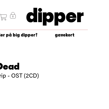
dipper
jer på big dipper?
gavekort
 Dead
rip - OST (2CD)