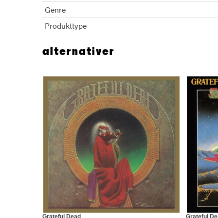
Genre
Produkttype
alternativer
Grateful Dead
Grateful D