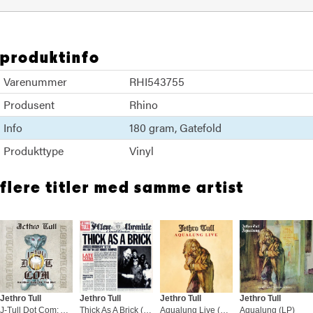
produktinfo
Varenummer
RHI543755
Produsent
Rhino
Info
180 gram
Gatefold
Produkttype
Vinyl
flere titler med samme artist
Jethro Tull
Jethro Tull
Jethro Tull
Jethro Tull
J-Tull Dot Com: Another Cast Of… (2LP)
Thick As A Brick (LP)
Aqualung Live (LP)
Aqualung (LP)