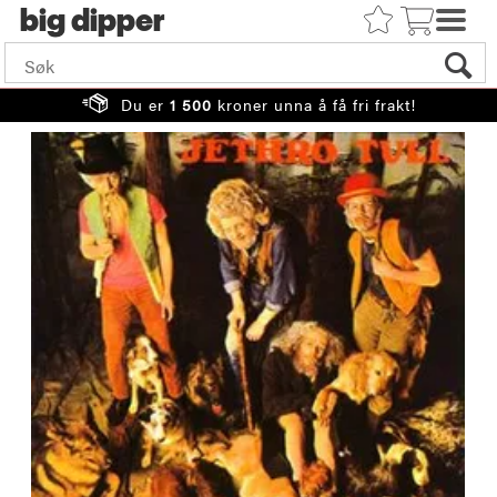
big
Du er
1 500
kroner unna å få fri frakt!