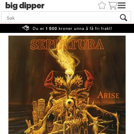
big
Du er
1 500
kroner unna å få fri frakt!