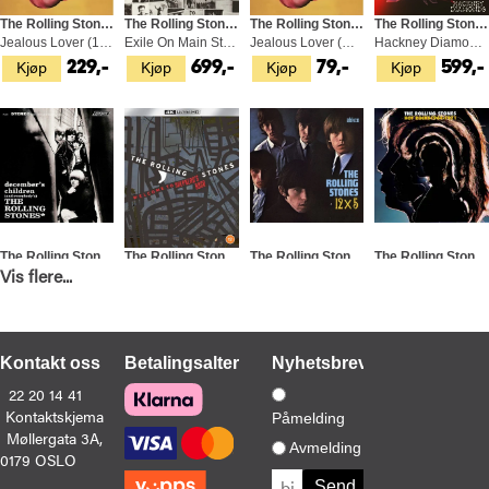
The Rolling Stones
The Rolling Stones
The Rolling Stones
The Rolling Stones
Jealous Lover (10")
Exile On Main St. - Half Speed (2LP)
Jealous Lover (CDS)
Hackney Diamonds (LP)
Kjøp
Kjøp
Kjøp
Kjøp
229,-
699,-
79,-
599,-
The Rolling Stones
The Rolling Stones
The Rolling Stones
The Rolling Stones
Vis flere...
December's Children (And…) (LP)
Welcome To Shepherd's Bush 4K+UHD (BD)
12 X 5 (LP)
Hot Rocks 1964-71 (2LP)
Kjøp
Kjøp
Kjøp
Kjøp
429,-
349,-
429,-
479,-
Kontakt oss
Betalingsalternativer
Nyhetsbrev
22 20 14 41
Kontaktskjema
Påmelding
Møllergata 3A,
Avmelding
0179 OSLO
The Rolling Stones
The Rolling Stones
The Rolling Stones
The Rolling Stones
Aftermath (UK) (LP)
Between The Buttons (UK Version) (LP)
Between The Buttons (UK) (LP)
Live At The Wiltern (3LP)