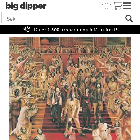
big
Du er
1 500
kroner unna å få fri frakt!