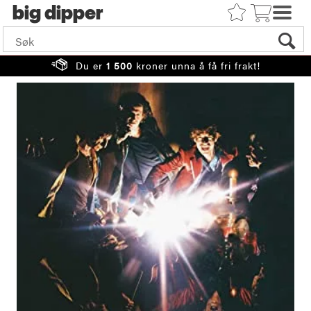
big
Du er
1 500
kroner unna å få fri frakt!