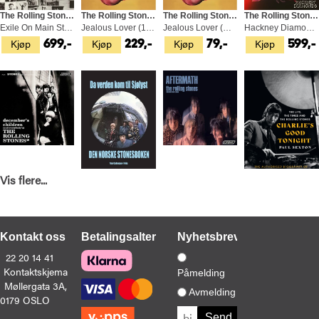
The Rolling Stones
The Rolling Stones
The Rolling Stones
The Rolling Stones
Exile On Main St. - Half Speed (2LP)
Jealous Lover (10")
Jealous Lover (CDS)
Hackney Diamonds (LP)
Kjøp
Kjøp
Kjøp
Kjøp
699,-
229,-
79,-
599,-
Vis flere...
The Rolling Stones
Yan Calmeyer Friis
The Rolling Stones
Paul Sexton
December's Children (And…) (LP)
Da Verden Kom Til Sjølyst (BOK)
Aftermath (LP)
Charlie's Good Tonight (BOK)
Kjøp
Kjøp
Kjøp
Kjøp
429,-
599,-
479,-
279,-
Kontakt oss
Betalingsalternativer
Nyhetsbrev
22 20 14 41
Kontaktskjema
Påmelding
Møllergata 3A,
Avmelding
0179 OSLO