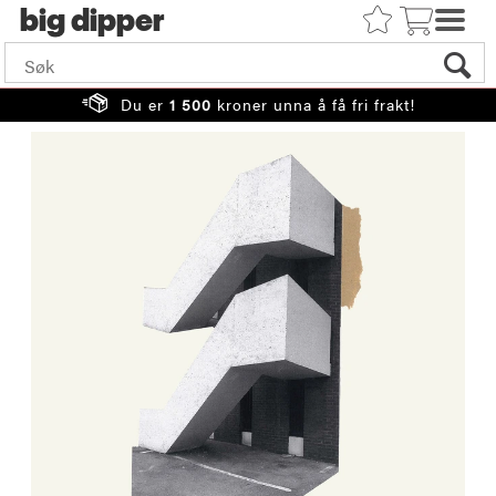
big
Du er
1 500
kroner unna å få fri frakt!