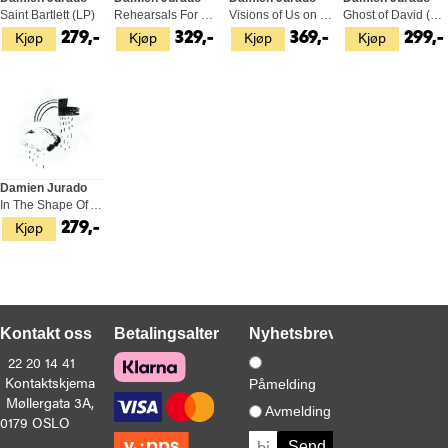
Saint Bartlett (LP)
Rehearsals For Departure (LP)
Visions of Us on the Land (2LP)
Ghost of David (LP)
Kjøp
Kjøp
Kjøp
Kjøp
279,-
329,-
369,-
299,-
Damien Jurado
In The Shape Of A Storm (LP)
Kjøp
279,-
Kontakt oss
Betalingsalternativer
Nyhetsbrev
22 20 14 41
Kontaktskjema
Påmelding
Møllergata 3A,
Avmelding
0179 OSLO