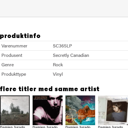
produktinfo
Varenummer
SC365LP
Produsent
Secretly Canadian
Genre
Rock
Produkttype
Vinyl
flere titler med samme artist
Damien Jurado
Damien Jurado
Damien Jurado
Damien Jurado