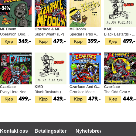
34%
MF Doom
Czarface & MF Doom
MF Doom
KMD
Operation: Doomsday (2LP)
Super What? (LP)
Special Herbs Vol. 3 & 4 (2LP+7'')
Black Bastards - LTD (2LP)
Kjøp
Kjøp
Kjøp
Kjøp
349,-
479,-
399,-
499,-
Czarface
KMD
Czarface And Ghostface Killah
Czarface
Every Hero Needs a Villain (2LP)
Black Bastards (2LP)
Czarface Meets Ghostface (LP)
The Odd Czar Against Us (LP)
Kjøp
Kjøp
Kjøp
Kjøp
499,-
429,-
479,-
449,
Kontakt oss
Betalingsalternativer
Nyhetsbrev