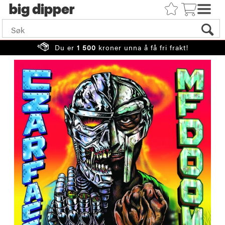
big
Du er
1 500
kroner unna å få fri frakt!