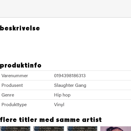
beskrivelse
21 Savage Metro Boomin
produktinfo
Varenummer
0194398186313
Produsent
Slaughter Gang
Genre
Hip hop
Produkttype
Vinyl
flere titler med samme artist