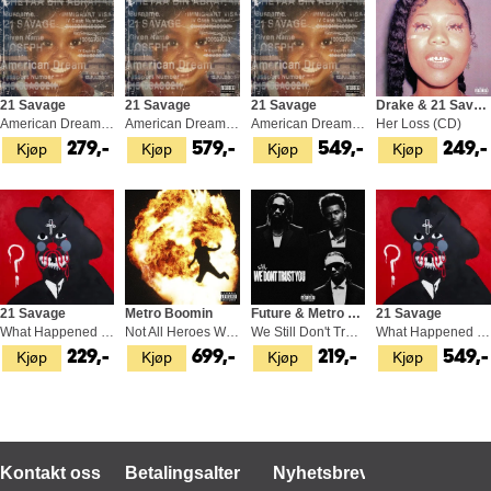
21 Savage
21 Savage
21 Savage
Drake & 21 Savage
American Dream (CD)
American Dream - LTD (2LP)
American Dream (2LP)
Her Loss (CD)
Kjøp
Kjøp
Kjøp
Kjøp
279,-
579,-
549,-
249,-
21 Savage
Metro Boomin
Future & Metro Boomin
21 Savage
What Happened To The Streets? (CD)
Not All Heroes Wear Capes (LP)
We Still Don't Trust You (2CD)
What Happened To The Streets? (2LP)
Kjøp
Kjøp
Kjøp
Kjøp
229,-
699,-
219,-
549,-
Kontakt oss
Betalingsalternativer
Nyhetsbrev