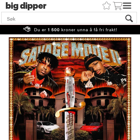
big
Du er
1 500
kroner unna å få fri frakt!