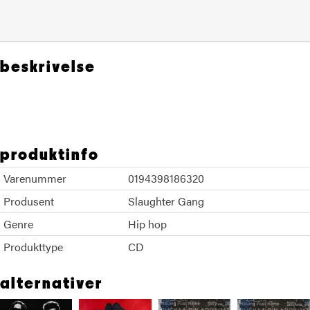
beskrivelse
21 Savage Metro Boomin
produktinfo
Varenummer
0194398186320
Produsent
Slaughter Gang
Genre
Hip hop
Produkttype
CD
alternativer