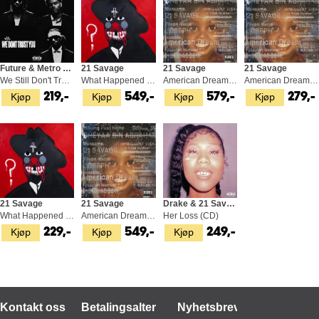
Future & Metro Boomin
21 Savage
21 Savage
21 Savage
We Still Don't Trust You (2CD)
What Happened To The Streets? (2LP)
American Dream - LTD (2LP)
American Dream (CD)
Kjøp
Kjøp
Kjøp
Kjøp
219,-
549,-
579,-
279,-
21 Savage
21 Savage
Drake & 21 Savage
What Happened To The Streets? (CD)
American Dream (2LP)
Her Loss (CD)
Kjøp
Kjøp
Kjøp
229,-
549,-
249,-
Kontakt oss
Betalingsalternativer
Nyhetsbrev