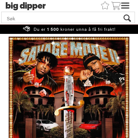
big
Du er
1 500
kroner unna å få fri frakt!