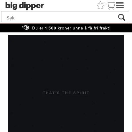
big
Du er
1 500
kroner unna å få fri frakt!