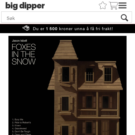
big
Du er
1 500
kroner unna å få fri frakt!