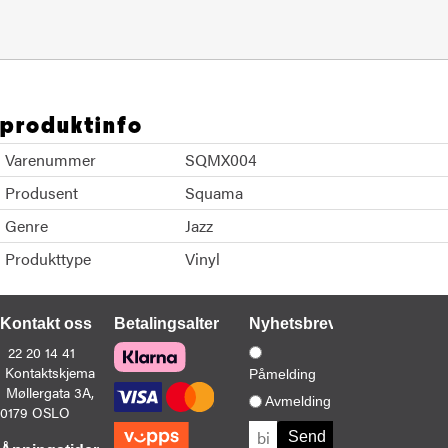
produktinfo
Varenummer
SQMX004
Produsent
Squama
Genre
Jazz
Produkttype
Vinyl
Kontakt oss
Betalingsalternativer
Nyhetsbrev
22 20 14 41
Kontaktskjema
Påmelding
Møllergata 3A,
Avmelding
0179 OSLO