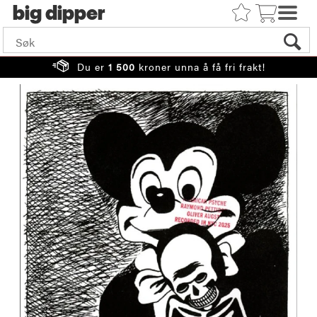
big
Du er
1 500
kroner unna å få fri frakt!